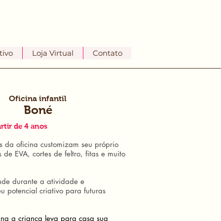
tivo
Loja Virtual
Contato
Oficina in
fantil
Bon
é
rtir de 4 anos
s da oficina customizam seu próprio
de EVA, cortes de feltro, fitas e muito
nde durante a atividade e
 potencial criativo para futuras
cina a criança leva para casa sua