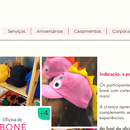
Serviços
Aniversários
Casamentos
Corpora
Indicação: a pa
Os participante
boné com cortes 
mais!
A criança apre
complementa seu
experiências.
Ao final da ofi