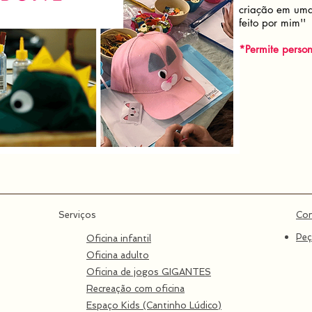
criação em uma 
feito por mim''
*Permite pers
Serviços
Co
Peç
Oficina infantil
Oficina adulto
Oficina de jogos GIGANTES
Recreação​ com oficina
Espaço Kids (Cantinho Lúdico)