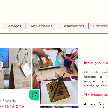
Serviços
Aniversários
Casamentos
Corpora
Indicação: a p
Os participan
formam a ca
encaixam e c
eletrônica den
*Utilizamos p
A peça feita 