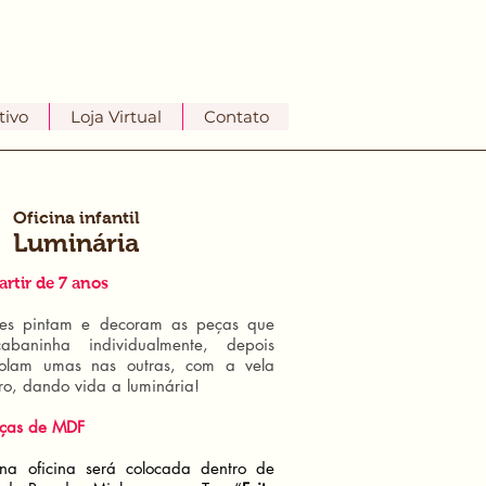
tivo
Loja Virtual
Contato
Oficina infantil
Luminária
artir de 7 anos
tes pintam e decoram as peças que
baninha individualmente, depois
olam umas nas outras, com a vela
tro, dando vida a luminária!
eças de MDF
na oficina será colocada dentro de